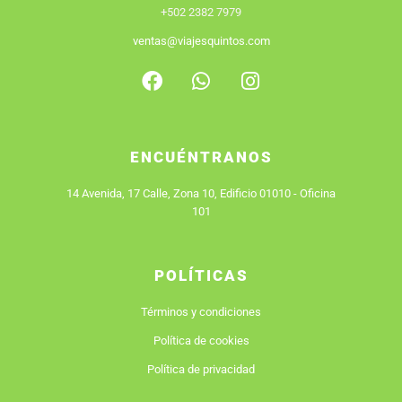
+502 2382 7979
ventas@viajesquintos.com
F
W
I
a
h
n
c
a
s
e
t
t
b
s
a
ENCUÉNTRANOS
o
a
g
o
p
r
14 Avenida, 17 Calle, Zona 10, Edificio 01010 - Oficina
k
p
a
101
m
POLÍTICAS
Términos y condiciones
Política de cookies
Política de privacidad