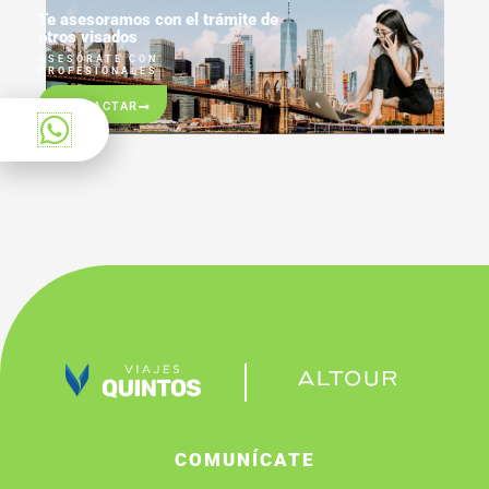
Te asesoramos con el trámite de
otros visados
ASESÓRATE CON
PROFESIONALES
CONTACTAR
COMUNÍCATE